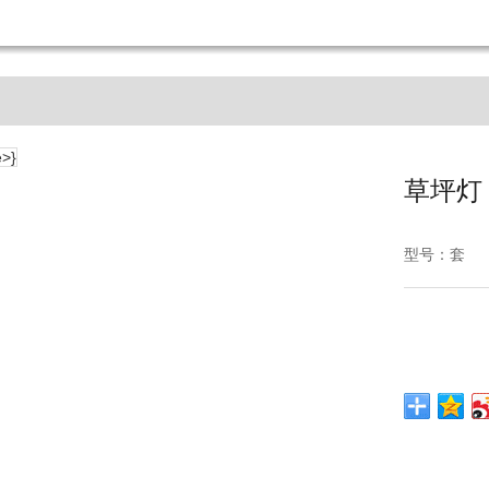
草坪灯
型号：套