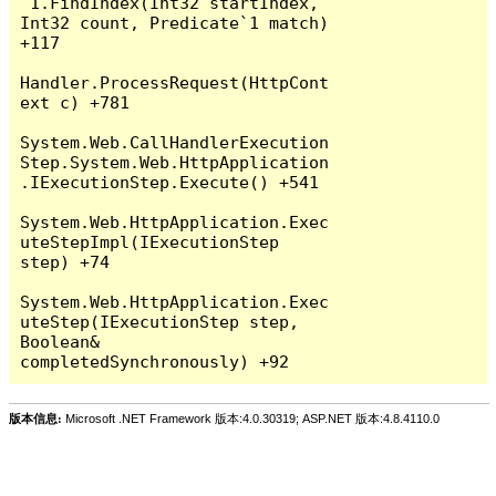
`1.FindIndex(Int32 startIndex, 
Int32 count, Predicate`1 match) 
+117

Handler.ProcessRequest(HttpCont
ext c) +781

System.Web.CallHandlerExecution
Step.System.Web.HttpApplication
.IExecutionStep.Execute() +541

System.Web.HttpApplication.Exec
uteStepImpl(IExecutionStep 
step) +74

System.Web.HttpApplication.Exec
uteStep(IExecutionStep step, 
Boolean& 
版本信息:
Microsoft .NET Framework 版本:4.0.30319; ASP.NET 版本:4.8.4110.0